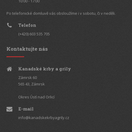
10:00 - 17:00
Po telefonické domluvě vás obsloužíme i v sobotu, či v neděli.
Telefon
(+420) 603 535 705
Kontaktujte nás
Kanadské krby a grily
Zámrsk 60
565 43, Zámrsk
Okres Ústí nad Orlicí
E-mail
info@kanadskekrbyagrily.cz