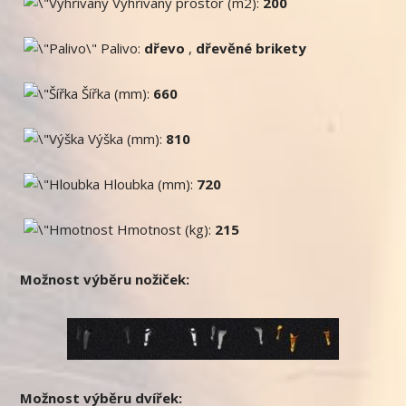
Vyhřívaný prostor (m2):
200
Palivo:
dřevo
,
dřevěné brikety
Šířka (mm):
660
Výška (mm):
810
Hloubka (mm):
720
Hmotnost (kg):
215
Možnost výběru nožiček:
Možnost výběru dvířek: