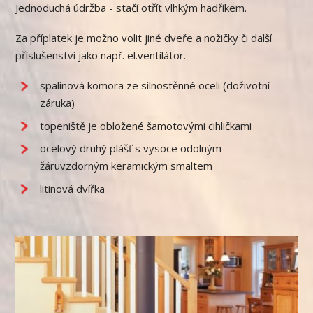
Jednoduchá údržba - stačí otřít vlhkým hadříkem.
Za příplatek je možno volit jiné dveře a nožičky či další
příslušenství jako např. el.ventilátor.
spalinová komora ze silnostěnné oceli (doživotní
záruka)
topeniště je obložené šamotovými cihličkami
ocelový druhý plášť s vysoce odolným
žáruvzdorným keramickým smaltem
litinová dvířka