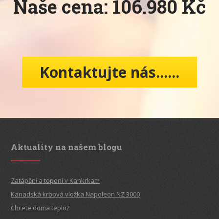
Naše cena: 106.980 Kč
Kontaktujte nás......
Aktuality na našem blogu
Zatápění a topení v Kankrkam
Kanadská krbová vložka Napoleon NZ 3000
Chcete doma teplo?