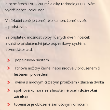
2
o rozměrech 150 - 200m
a díky technologii EBT Vám
vydrží hořet i celou noc.
V základní ceně je černé tělo kamen, černé dveře
a podstavec.
Za příplatek: možnost volby různých dveří, nožiček
a dalšího příslušenství jako popelníkový systém,
el.ventilátor atd..
popelníkový systém
litinové nožičky černé, nebo niklové v broušeném či
leštěném provedení
dvířka s niklovým či zlatým proužkem / zlacená dvířka
spalinová komora ze silnostěnné oceli (
doživotní
záruka
)
topeniště je obložené šamotovými cihličkami