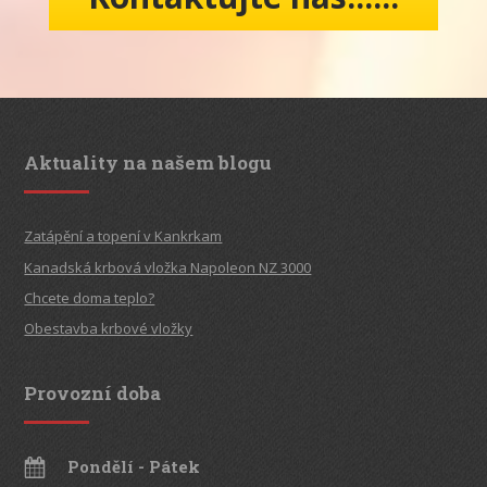
Aktuality na našem blogu
Zatápění a topení v Kankrkam
Kanadská krbová vložka Napoleon NZ 3000
Chcete doma teplo?
Obestavba krbové vložky
Provozní doba
Pondělí - Pátek