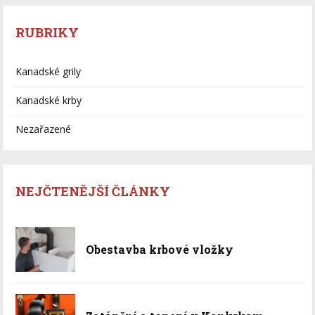
RUBRIKY
Kanadské grily
Kanadské krby
Nezařazené
NEJČTENĚJŠÍ ČLÁNKY
Obestavba krbové vložky