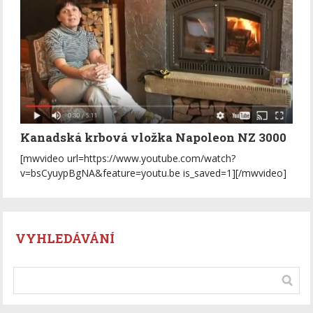
Kanadská krbová vložka Napoleon NZ 3000
[mwvideo url=https://www.youtube.com/watch?
v=bsCyuypBgNA&feature=youtu.be is_saved=1][/mwvideo]
VYHLEDÁVÁNÍ