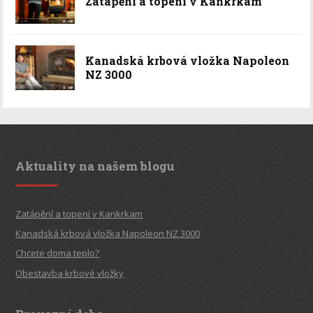
Zatápění a topení v Kankrkam
Kanadská krbová vložka Napoleon
NZ 3000
Aktuality na našem blogu
Zatápění a topení v Kankrkam
Kanadská krbová vložka Napoleon NZ 3000
Chcete doma teplo?
Obestavba krbové vložky