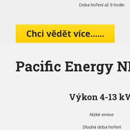
Doba hoření až 9 hodin
Chci vědět více......
Pacific Energy N
Výkon 4-13 k
Nízké emise
Dlouhá doba hoření