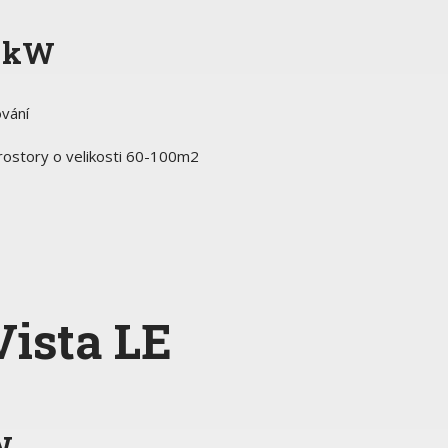
1 kW
vání
prostory o velikosti 60-100m2
Vista LE
W