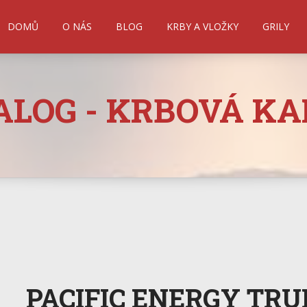
DOMŮ
O NÁS
BLOG
KRBY A VLOŽKY
GRILY
ALOG - KRBOVÁ K
PACIFIC ENERGY TRU