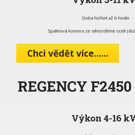
Doba hoření až 6 hodin
Spalinová komora ze silnostěnné oceli (dož
Chci vědět více......
REGENCY F2450
Výkon 4-16 k