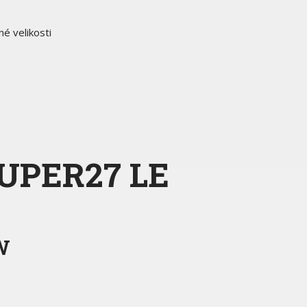
é velikosti
UPER27 LE
W