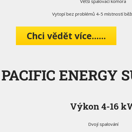
Větší spalovací komora
Vytopí bez problémů 4-5 místností běžn
Chci vědět více......
PACIFIC ENERGY S
Výkon 4-16 k
Dvojí spalování