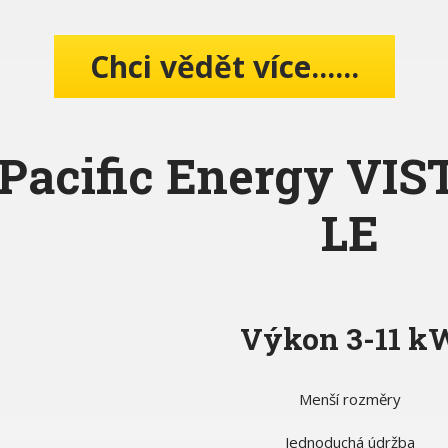
Chci vědět více......
Pacific Energy VI
LE
Výkon 3-11 k
Menší rozměry
Jednoduchá údržba