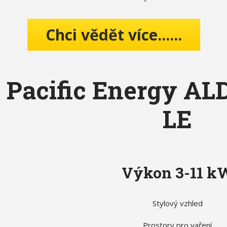
Chci vědět více......
Pacific Energy A
LE
Výkon 3-11 k
Stylový vzhled
Prostory pro vaření